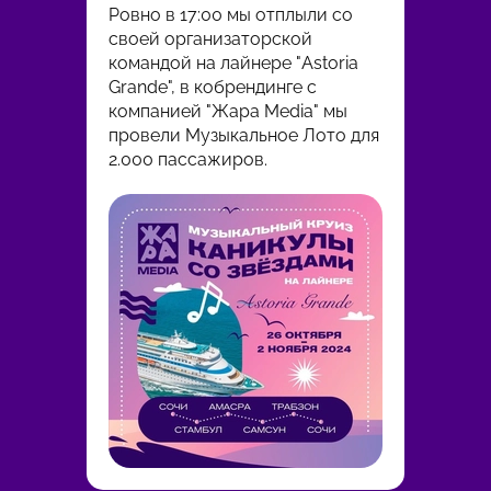
провел
Ровно в 17:00 мы отплыли со
азартного вечера
IT-отде
своей организаторской
Квих со
командой на лайнере "Astoria
том чи
Grande", в кобрендинге с
информ
компанией "Жара Media" мы
провели Музыкальное Лото для
2.000 пассажиров.