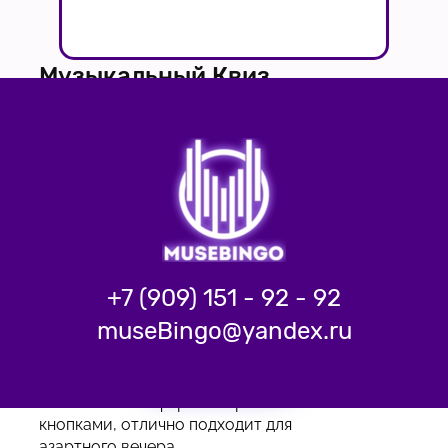
Музыкальный Квиз
"Угадай мелодию"
Развлекательная музыкальная игра с
элементами тимбилдинга и
интересными заданиями
Подробнее
+7 (909) 151 - 92 - 92
museBingo@yandex.ru
Подробнее
Эксклюзивный формат игры с
кнопками, отлично подходит для
азартного вечера